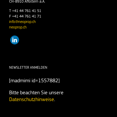
CH-8910 Affoltern a.A.
T +41 44 761 41 51
F +41 44 761 41 71
info@neoprop.ch
neoprop.ch
linkedin
NEWSLETTER ANMELDEN
[madmimi id=1557882]
Bitte beachten Sie unsere
Datenschutzhinweise
.