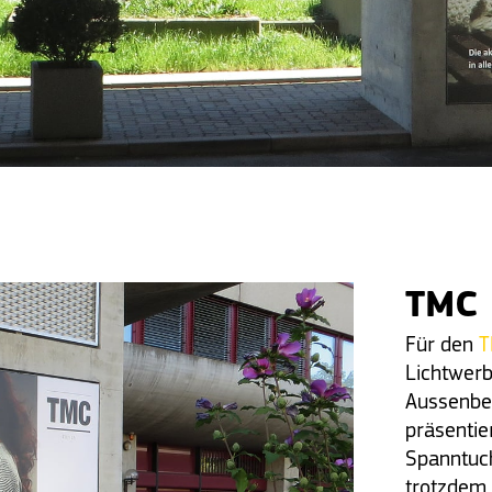
TMC
Für den
T
Lichtwerb
Aussenber
präsentie
Spanntuch
trotzdem 