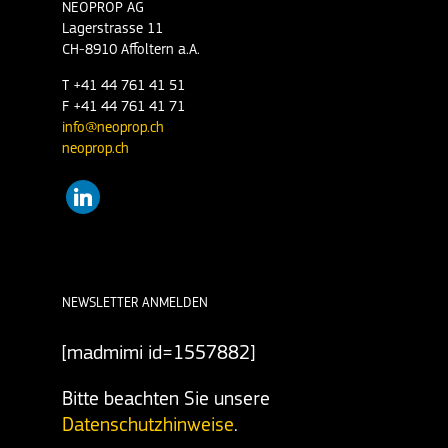
NEOPROP AG
Lagerstrasse 11
CH-8910 Affoltern a.A.
T +41 44 761 41 51
F +41 44 761 41 71
info@neoprop.ch
neoprop.ch
linkedin
NEWSLETTER ANMELDEN
[madmimi id=1557882]
Bitte beachten Sie unsere
Datenschutzhinweise
.