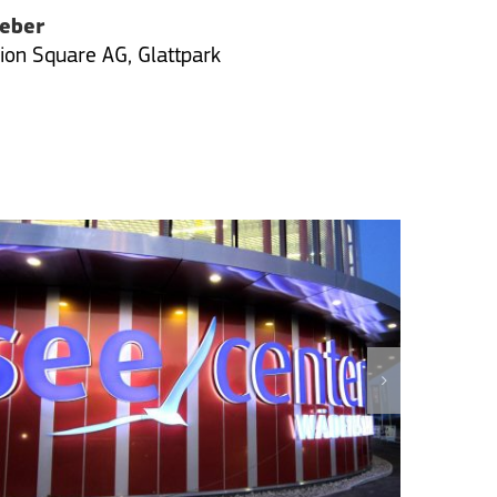
geber
on Square AG, Glattpark
ZÜRISEE CENTER