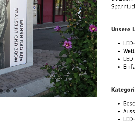
Spanntuch
Unsere 
LED
Wett
LED-
Einf
Kategor
Besc
Auss
LED